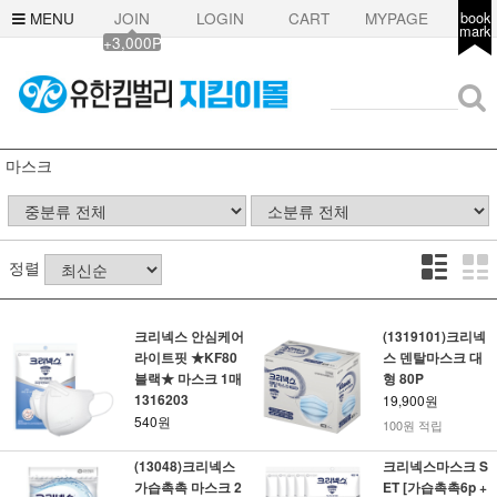
MENU
JOIN
LOGIN
CART
MYPAGE
book
mark
+3,000P
마스크
정렬
크리넥스 안심케어
(1319101)크리넥
라이트핏 ★KF80
스 덴탈마스크 대
블랙★ 마스크 1매
형 80P
1316203
19,900원
540원
100원 적립
(13048)크리넥스
크리넥스마스크 S
가습촉촉 마스크 2
ET [가습촉촉6p +