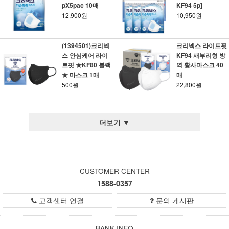
pX5pac 10매
KF94 5p]
12,900원
10,950원
(1394501)크리넥
크리넥스 라이트핏
스 안심케어 라이
KF94 새부리형 방
트핏 ★KF80 블랙
역 황사마스크 40
★ 마스크 1매
매
500원
22,800원
더보기 ▼
CUSTOMER CENTER
1588-0357
고객센터 연결
문의 게시판
BANK INFO