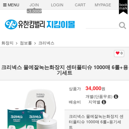
MENU
JOIN
LOGIN
CART
MYPAGE
book
mark
+3,000P
화장지
점보롤
크리넥스
0
크리넥스 물에잘녹는화장지 센터풀티슈 1000매 6롤+용
기세트
34,000
상품가
원
개별(단품무료)
배송비
지역별
크리넥스 물에잘녹는화장지 센
터풀티슈 1000매 6롤+용기세
트